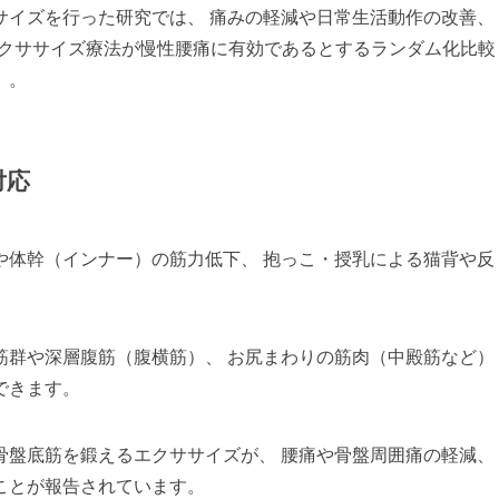
サイズを行った研究では、 痛みの軽減や日常生活動作の改善、
エクササイズ療法が慢性腰痛に有効であるとするランダム化比較
）。
対応
や体幹（インナー）の筋力低下、 抱っこ・授乳による猫背や反
筋群や深層腹筋（腹横筋）、 お尻まわりの筋肉（中殿筋など）
できます。
骨盤底筋を鍛えるエクササイズが、 腰痛や骨盤周囲痛の軽減、
ことが報告されています。