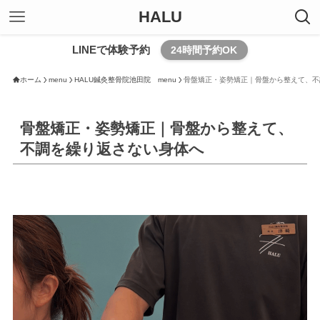
HALU
LINEで体験予約
24時間予約OK
ホーム
menu
HALU鍼灸整骨院池田院 menu
骨盤矯正・姿勢矯正｜骨盤から整えて、不
骨盤矯正・姿勢矯正｜骨盤から整えて、
不調を繰り返さない身体へ